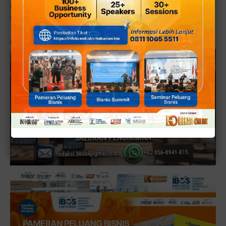
menyiapkan langkah-langkah selanjutnya sebagai
respons atas kejadian ini,” kata Setri. [■]
Reporter:
Widy
DikRizal
/JabarOL
, Editor
: