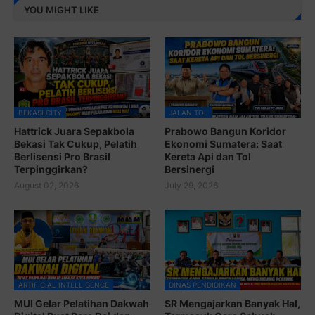
YOU MIGHT LIKE
BEKASI CITY
JALAN TOL
Hattrick Juara Sepakbola
Prabowo Bangun Koridor
Bekasi Tak Cukup, Pelatih
Ekonomi Sumatera: Saat
Berlisensi Pro Brasil
Kereta Api dan Tol
Terpinggirkan?
Bersinergi
August 02, 2026
July 29, 2026
ARTIFICIAL INTELLIGENCE
DINAS PENDIDIKAN
MUI Gelar Pelatihan Dakwah
SR Mengajarkan Banyak Hal,