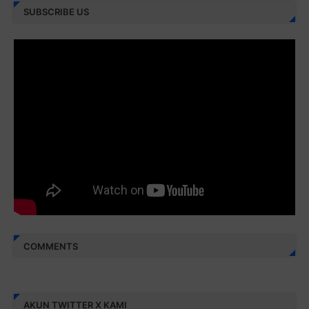
SUBSCRIBE US
Juz 28 ⇨
http://j.mp/2brI3ai
Juz 29 ⇨
http://j.mp/2bFRyBF
Juz 30 ⇨
http://j.mp/2bFREcc
Monggo disebarluaskan. Mudah-mudahan menjadi ladang
amal jariyah bagi kita semua.
Berbagi kebaikan meskipun sedikit, semoga bermanfaat,
aamiin...
COMMENTS
AKUN TWITTER X KAMI