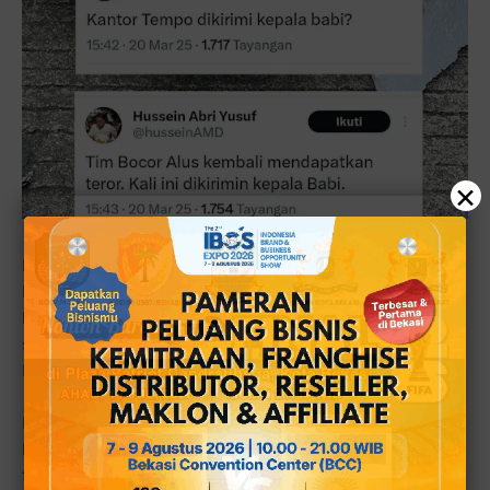
×
Ketika
styrofoam
terbuka, Hussein melihat isinya kepala
babi. Ia dan Cica serta beberapa wartawan membawa
kotak kardus di keluar gedung. Setelah kotak kardus
sudah dibuka seluruhnya, terpampang di sana kepala
babi. Kedua telinganya terpotong.
Pemimpin Redaksi Tempo Setri Yasra mengatakan
kiriman paket berisi kepala babi tersebut sebagai bentuk
teror terhadap kebebasan pers. “Kami sedang