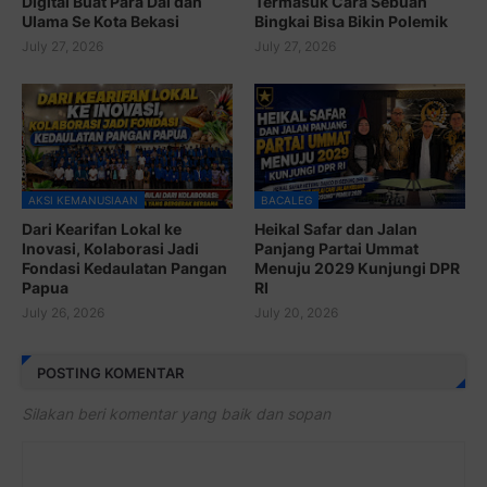
Digital Buat Para Dai dan
Termasuk Cara Sebuah
Ulama Se Kota Bekasi
Bingkai Bisa Bikin Polemik
July 27, 2026
July 27, 2026
AKSI KEMANUSIAAN
BACALEG
Dari Kearifan Lokal ke
Heikal Safar dan Jalan
Inovasi, Kolaborasi Jadi
Panjang Partai Ummat
Fondasi Kedaulatan Pangan
Menuju 2029 Kunjungi DPR
Papua
RI
July 26, 2026
July 20, 2026
POSTING KOMENTAR
Silakan beri komentar yang baik dan sopan