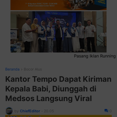
Pasang Iklan Running Text Anda di sini atau bisa juga sebag
Beranda
Bocor Alus
Kantor Tempo Dapat Kiriman
Kepala Babi, Diunggah di
Medsos Langsung Viral
by
ChiefEditor
-
20.05
0