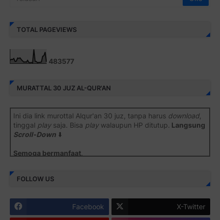
TOTAL PAGEVIEWS
4
8
3
5
7
7
MURATTAL 30 JUZ AL-QUR'AN
Ini dia link murottal Alqur'an 30 juz, tanpa harus
download
,
tinggal
play
saja. Bisa
play
walaupun HP ditutup.
Langsung
Scroll-Down
⬇️
Semoga bermanfaat
.
Juz 1 ⇨
http://j.mp/2b8SiNO
FOLLOW US
Juz 2 ⇨
http://j.mp/2b8RJmQ
Facebook
X-Twitter
Juz 3 ⇨
http://j.mp/2bFSrtF