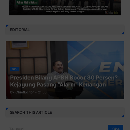
EDITORIAL
BPK
Presiden Bilang APBN Bocor 30 Persen?
Kejagung Pasang “Alarm” Keuangan
by
ChiefEditor
-
21.53
SEARCH THIS ARTICLE