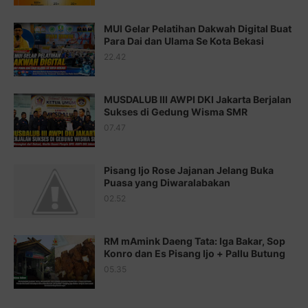
Juz 16 ⇨
http://j.mp/2b8SegG
MUI Gelar Pelatihan Dakwah Digital Buat
Para Dai dan Ulama Se Kota Bekasi
Juz 17 ⇨
http://j.mp/2brHsFz
22.42
Juz 18 ⇨
http://j.mp/2b8SCfc
Juz 19 ⇨
http://j.mp/2bFSq95
MUSDALUB III AWPI DKI Jakarta Berjalan
Sukses di Gedung Wisma SMR
Juz 20 ⇨
http://j.mp/2brI1zc
07.47
Juz 21 ⇨
http://j.mp/2b8VcBO
Pisang Ijo Rose Jajanan Jelang Buka
Juz 22 ⇨
http://j.mp/2bFRxNP
Puasa yang Diwaralabakan
Juz 23 ⇨
http://j.mp/2brItxm
02.52
Juz 24 ⇨
http://j.mp/2brHKw5
RM mAmink Daeng Tata: Iga Bakar, Sop
Juz 25 ⇨
http://j.mp/2brImlf
Konro dan Es Pisang Ijo + Pallu Butung
05.35
Juz 26 ⇨
http://j.mp/2bFRHF2
Juz 27 ⇨
http://j.mp/2bFRXno