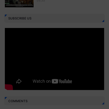
05.35
Juz 26 ⇨
http://j.mp/2bFRHF2
Juz 27 ⇨
http://j.mp/2bFRXno
SUBSCRIBE US
Juz 28 ⇨
http://j.mp/2brI3ai
Juz 29 ⇨
http://j.mp/2bFRyBF
Juz 30 ⇨
http://j.mp/2bFREcc
Monggo disebarluaskan. Mudah-mudahan menjadi ladang
amal jariyah bagi kita semua.
Berbagi kebaikan meskipun sedikit, semoga bermanfaat,
aamiin...
COMMENTS