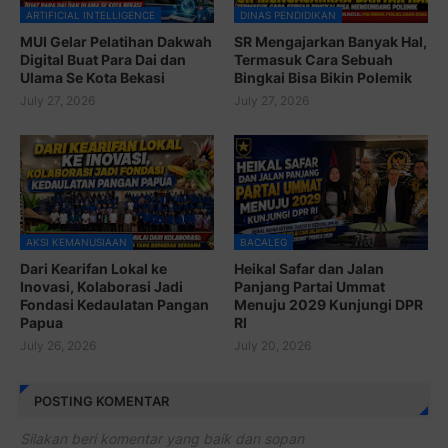
ARTIFICIAL INTELLIGENCE
DINAS PENDIDIKAN
MUI Gelar Pelatihan Dakwah
SR Mengajarkan Banyak Hal,
Digital Buat Para Dai dan
Termasuk Cara Sebuah
Ulama Se Kota Bekasi
Bingkai Bisa Bikin Polemik
July 27, 2026
July 27, 2026
AKSI KEMANUSIAAN
BACALEG
Dari Kearifan Lokal ke
Heikal Safar dan Jalan
Inovasi, Kolaborasi Jadi
Panjang Partai Ummat
Fondasi Kedaulatan Pangan
Menuju 2029 Kunjungi DPR
Papua
RI
July 26, 2026
July 20, 2026
POSTING KOMENTAR
Silakan beri komentar yang baik dan sopan