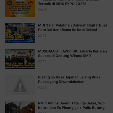
Juz 14 ⇨
http://j.mp/2b8SUTA
Terbaik di IBOS EXPO 2026!
00.45
Juz 15 ⇨
http://j.mp/2bFRQIM
Juz 16 ⇨
http://j.mp/2b8SegG
MUI Gelar Pelatihan Dakwah Digital Buat
Para Dai dan Ulama Se Kota Bekasi
Juz 17 ⇨
http://j.mp/2brHsFz
22.42
Juz 18 ⇨
http://j.mp/2b8SCfc
Juz 19 ⇨
http://j.mp/2bFSq95
MUSDALUB III AWPI DKI Jakarta Berjalan
Sukses di Gedung Wisma SMR
Juz 20 ⇨
http://j.mp/2brI1zc
07.47
Juz 21 ⇨
http://j.mp/2b8VcBO
Pisang Ijo Rose Jajanan Jelang Buka
Juz 22 ⇨
http://j.mp/2bFRxNP
Puasa yang Diwaralabakan
Juz 23 ⇨
http://j.mp/2brItxm
02.52
Juz 24 ⇨
http://j.mp/2brHKw5
RM mAmink Daeng Tata: Iga Bakar, Sop
Juz 25 ⇨
http://j.mp/2brImlf
Konro dan Es Pisang Ijo + Pallu Butung