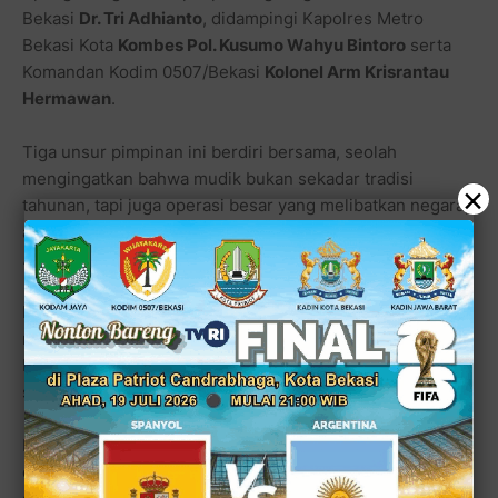
Bekasi
Dr. Tri Adhianto
, didampingi Kapolres Metro
Bekasi Kota
Kombes Pol. Kusumo Wahyu Bintoro
serta
Komandan Kodim 0507/Bekasi
Kolonel Arm Krisrantau
Hermawan
.
Tiga unsur pimpinan ini berdiri bersama, seolah
mengingatkan bahwa mudik bukan sekadar tradisi
×
tahunan, tapi juga operasi besar yang melibatkan negara,
aparat, dan tentu saja…
kesabaran warga yang berlapis-
lapis seperti antrean di rest area
.
Bagi warga Bekasi, apel gabungan seperti ini biasanya
menjadi pertanda satu hal: jalanan sebentar lagi akan
berubah menjadi sungai kendaraan yang mengalir ke
segala arah.
Dari motor berboncengan tiga, mobil penuh kardus oleh-
oleh, sampai bus yang penumpangnya sudah mulai lelah