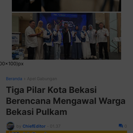
Pasang Iklan Running 
Beranda
Apel Gabungan
Tiga Pilar Kota Bekasi
Berencana Mengawal Warga
Bekasi Pulkam
by
ChiefEditor
-
01.37
0