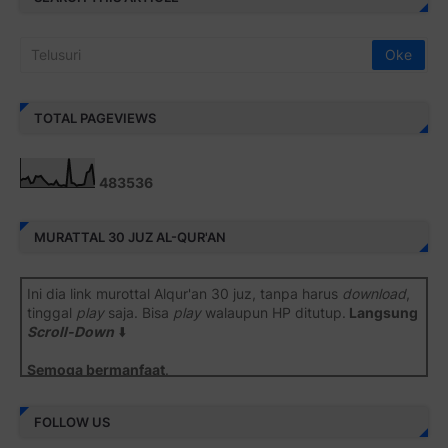
TOTAL PAGEVIEWS
4
8
3
5
3
6
MURATTAL 30 JUZ AL-QUR'AN
Ini dia link murottal Alqur'an 30 juz, tanpa harus
download
,
tinggal
play
saja. Bisa
play
walaupun HP ditutup.
Langsung
Scroll-Down
⬇️
Semoga bermanfaat
.
Juz 1 ⇨
http://j.mp/2b8SiNO
FOLLOW US
Juz 2 ⇨
http://j.mp/2b8RJmQ