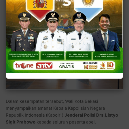
sebelum perjalanan benar-benar dimulai.
Dalam kesempatan tersebut, Wali Kota Bekasi
menyampaikan amanat Kepala Kepolisian Negara
Republik Indonesia (Kapolri)
Jenderal Polisi Drs. Listyo
Sigit Prabowo
kepada seluruh peserta apel.