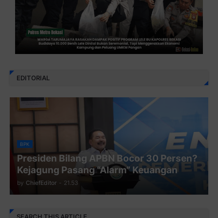
EDITORIAL
BPK
Presiden Bilang APBN Bocor 30 Persen?
Kejagung Pasang “Alarm” Keuangan
by
ChiefEditor
-
21.53
SEARCH THIS ARTICLE