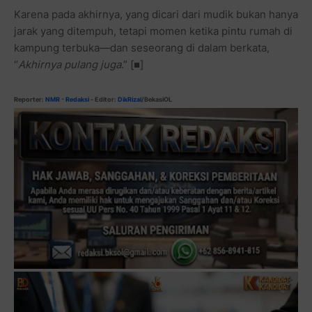
Karena pada akhirnya, yang dicari dari mudik bukan hanya
jarak yang ditempuh, tetapi momen ketika pintu rumah di
kampung terbuka—dan seseorang di dalam berkata,
“
Akhirnya pulang juga
.” [■]
Reporter:
NMR
-
Redaksi
- Editor:
DikRizal
/BekasiOL