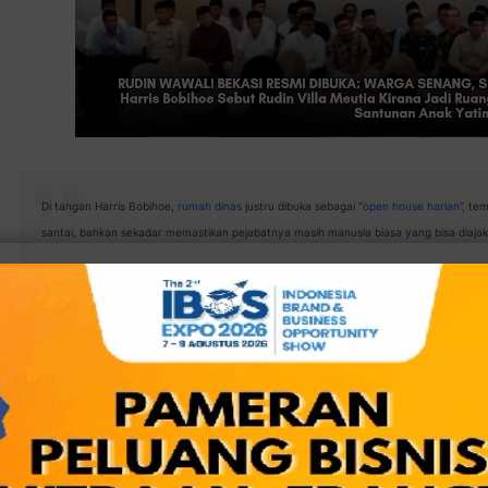
Di tangan Harris Bobihoe,
rumah dinas
justru dibuka sebagai “
open house harian
”, te
santai, bahkan sekadar memastikan pejabatnya masih manusia biasa yang bisa diajak
—
|
Wakil Walikota Bekasi
,
Abdul Harris B
KOTA BEKASI
(rumah dinas) barunya yang berlokasi di kawasan perumaha
(11/3/2026).
Namun berbeda dengan bayangan warga tentang rumah pejabat
hanya ramai saat ada mobil dinas keluar masuk,
Harris
justru
difungsikan sebagai ruang terbuka untuk berkomunikasi lan