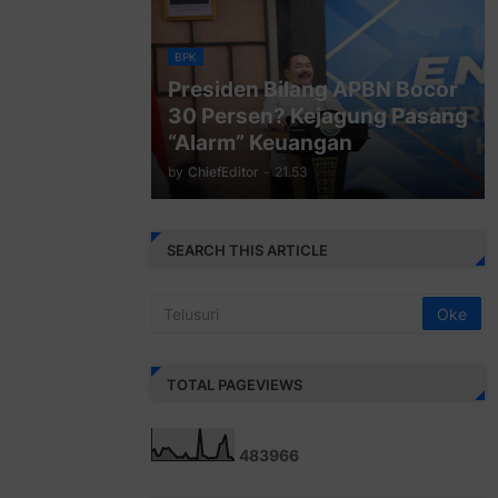
BPK
Presiden Bilang APBN Bocor
30 Persen? Kejagung Pasang
“Alarm” Keuangan
by
ChiefEditor
-
21.53
SEARCH THIS ARTICLE
TOTAL PAGEVIEWS
4
8
3
9
6
6