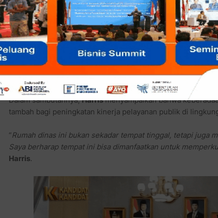
Komentar SidikWarkop:
Jujur saja, warga Bekasi kadang kalau dengar kata “
koordinas
rapat lagi, rapat lagi, lalu rapat lagi sampai masalahnya lupa a
Tapi kalau koordinasinya pindah ke rumah dinas sambil min
rusak, sampai lampu mati
bisa dibahas sambil ketawa. Minima
tidak tegang.
Dalam sambutannya,
Harris
menyampaikan bahwa keberadaan 
tambah bagi peningkatan kinerja pelayanan publik di lingku
“
Rumah dinas ini bukan sekadar tempat tinggal, tetapi juga 
Saya berharap tempat ini bisa dimanfaatkan untuk memperku
Harris
.