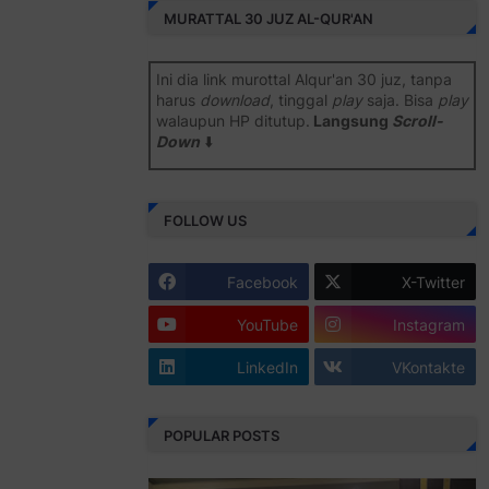
MURATTAL 30 JUZ AL-QUR'AN
Ini dia link murottal Alqur'an 30 juz, tanpa
harus
download
, tinggal
play
saja. Bisa
play
walaupun HP ditutup.
Langsung
Scroll-
Down
⬇️
Semoga bermanfaat
.
FOLLOW US
Juz 1 ⇨
http://j.mp/2b8SiNO
Juz 2 ⇨
http://j.mp/2b8RJmQ
Facebook
X-Twitter
Juz 3 ⇨
http://j.mp/2bFSrtF
YouTube
Instagram
Juz 4 ⇨
http://j.mp/2b8SXi3
LinkedIn
VKontakte
Juz 5 ⇨
http://j.mp/2b8RZm3
Juz 6 ⇨
http://j.mp/28MBohs
POPULAR POSTS
Juz 7 ⇨
http://j.mp/2bFRIZC