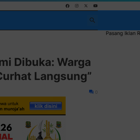
Pasang Iklan Running Text Anda di
mi Dibuka: Warga
Curhat Langsung”
0