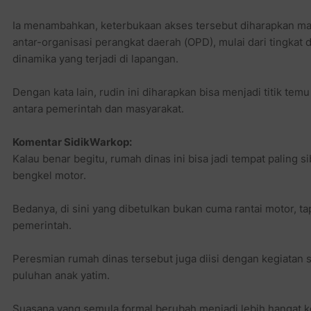
Ia menambahkan, keterbukaan akses tersebut diharapkan m
antar-organisasi perangkat daerah (OPD), mulai dari tingkat
dinamika yang terjadi di lapangan.
Dengan kata lain, rudin ini diharapkan bisa menjadi titik tem
antara pemerintah dan masyarakat.
Komentar SidikWarkop:
Kalau benar begitu, rumah dinas ini bisa jadi tempat paling s
bengkel motor.
Bedanya, di sini yang dibetulkan bukan cuma rantai motor, ta
pemerintah.
Peresmian rumah dinas tersebut juga diisi dengan kegiatan
puluhan anak yatim.
Suasana yang semula formal berubah menjadi lebih hangat ke