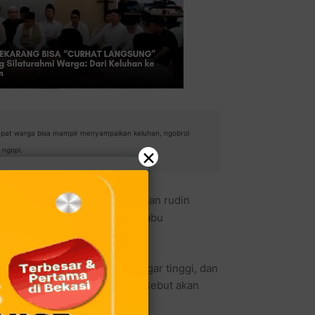
mpat warga bisa mampir menyampaikan keluhan, ngobrol
×
 ngopi.
obihoe
, meresmikan penggunaan rudin
n
Villa Meutia Kirana Bekasi
, Rabu
 yang biasanya sepi, berpagar tinggi, dan
 menegaskan bahwa rudin tersebut akan
gsung dengan masyarakat.