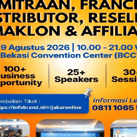
Komentar SidikWarkop:
Sebagai warga yang pernah tiga kali bolak-balik kantor kelur
cukup terharu mendengar konsep ini
.
Rudin pejabat biasanya memang terbuka…
tapi terbuka cuma
Kalau sekarang warga juga boleh mampir, ini sudah seperti up
95
” ke “
WiFi gratis
”.
Langkah membuka rudin itu diambil untuk memperpendek jar
Dengan cara ini,
koordinasi kewilayahan
dan penyampaian kel
bahkan di luar jam kantor formal.
Bagi sebagian warga Bekasi yang terbiasa menghadapi
birok
“
silakan kembali minggu depan
”, konsep ini terasa seperti 
punya senyum.