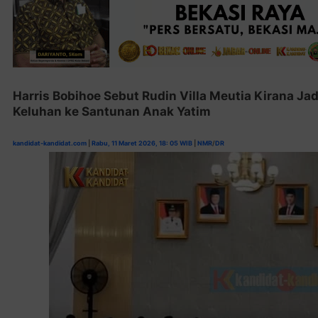
Harris Bobihoe Sebut Rudin Villa Meutia Kirana Ja
Keluhan ke Santunan Anak Yatim
kandidat-kandidat.com
|
Rabu, 11 Maret 2026, 18: 05 WIB
|
NMR
/
DR