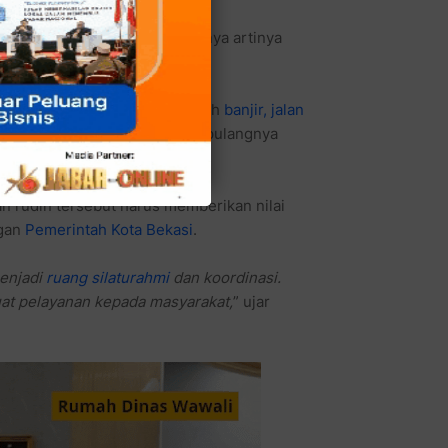
i
” langsung merinding. Biasanya artinya
pa.
um teh hangat, mungkin masalah
banjir, jalan
l kalau belum selesai, warga pulangnya
rudin tersebut harus memberikan nilai
ngan
Pemerintah Kota Bekasi
.
menjadi
ruang silaturahmi
dan koordinasi.
at pelayanan kepada masyarakat,
” ujar