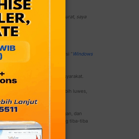
ahan cuma buat nanya status surat, saya
 buat rombongan pejabat lain.
grade layanan publik dari versi “
Windows
ak antara pemerintah dan masyarakat.
uhan warga bisa dilakukan lebih luwes,
rasi
penuh formulir, tanda tangan, dan
menemukan loket pelayanan yang tiba-tiba