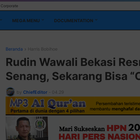
Corporate
MEGA MENU
DOCUMENTATION
Beranda
Harris Bobihoe
Rudin Wawali Bekasi Res
Senang, Sekarang Bisa “
by
ChiefEditor
-
04.29