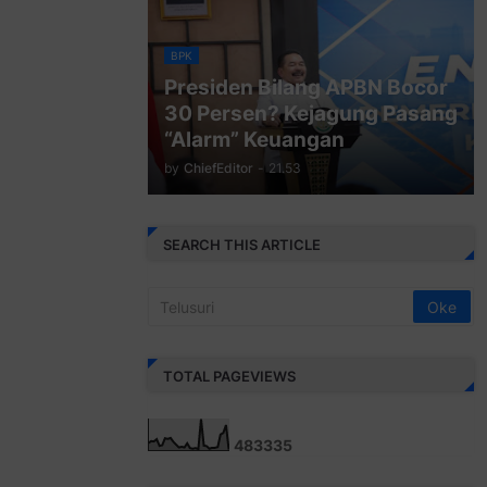
BPK
Presiden Bilang APBN Bocor
30 Persen? Kejagung Pasang
“Alarm” Keuangan
by
ChiefEditor
-
21.53
SEARCH THIS ARTICLE
TOTAL PAGEVIEWS
4
8
3
3
3
5