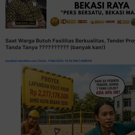
Saat Warga Butuh Fasilitas Berkualitas, Tender P
Tanda Tanya ?????????? (banyak kan!)
kandidat-kandidat.com
|
Senin, 11 Mei 2026, 14:58 WIB
|
NMR
/
DR