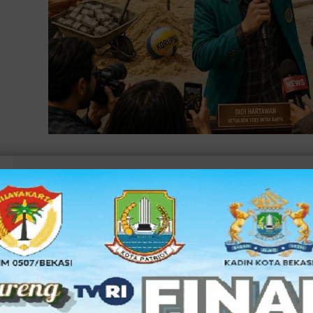
Dari 23 peserta tender, hanya satu perusahaan (ya iyalah cuma satu yang lolos tend
lolos (nah yang jadi
majalah
kenapa dia yang harus lolos? Majalah? Ya
masalah
lah pa
Disperkimtan Kota Bekasi terlalu “sunyi” untuk ukuran proyek miliaran rupiah.
—
| Di tengah kebutuhan masyarakat Kota 
KOTA BEKASI
layak, sehat, dan benar-benar bisa dimanfaatkan warga, pro
Dinas Perumahan, Kawasan Permukiman, dan Pertanahan
(
memunculkan aroma persoalan yang mengusik rasa keadilan 