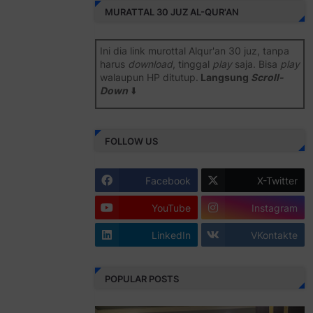
MURATTAL 30 JUZ AL-QUR'AN
Ini dia link murottal Alqur'an 30 juz, tanpa
harus
download
, tinggal
play
saja. Bisa
play
walaupun HP ditutup.
Langsung
Scroll-
Down
⬇️
Semoga bermanfaat
.
FOLLOW US
Juz 1 ⇨
http://j.mp/2b8SiNO
Juz 2 ⇨
http://j.mp/2b8RJmQ
Facebook
X-Twitter
Juz 3 ⇨
http://j.mp/2bFSrtF
YouTube
Instagram
Juz 4 ⇨
http://j.mp/2b8SXi3
LinkedIn
VKontakte
Juz 5 ⇨
http://j.mp/2b8RZm3
Juz 6 ⇨
http://j.mp/28MBohs
POPULAR POSTS
Juz 7 ⇨
http://j.mp/2bFRIZC