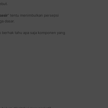
ebut.
pasir
” tentu menimbulkan persepsi
ga dasar.
k berhak tahu apa saja komponen yang