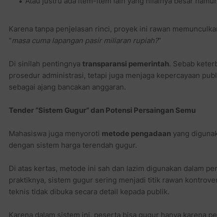
Atau justru ada item-item lain yang nilainya besar nam
Karena tanpa penjelasan rinci, proyek ini rawan memunculkan
“
masa cuma lapangan pasir miliaran rupiah?
”
Di sinilah pentingnya
transparansi pemerintah
. Sebab kete
prosedur administrasi, tetapi juga menjaga kepercayaan publ
sebagai ajang bancakan anggaran.
Tender “Sistem Gugur” dan Potensi Persaingan Semu
Mahasiswa juga menyoroti
metode pengadaan
yang digunak
dengan sistem harga terendah gugur.
Di atas kertas, metode ini sah dan lazim digunakan dalam 
praktiknya, sistem gugur sering menjadi titik rawan kontrove
teknis tidak dibuka secara detail kepada publik.
Karena dalam sistem ini, peserta bisa gugur hanya karena pe