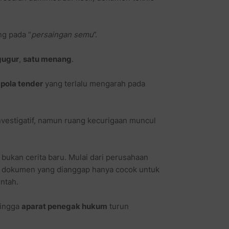
ng pada “
persaingan semu
”.
gugur
,
satu menang
.
a
pola tender
yang terlalu mengarah pada
nvestigatif, namun ruang kecurigaan muncul
 bukan cerita baru. Mulai dari perusahaan
ga dokumen yang dianggap hanya cocok untuk
ntah.
hingga
aparat penegak hukum
turun