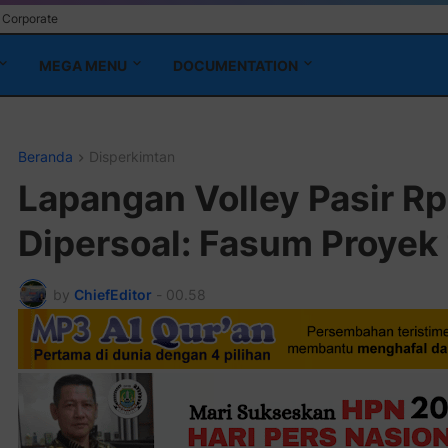
Corporate
MEGA MENU
DOCUMENTATION
Beranda
Disperkimtan
Lapangan Volley Pasir Rp
Dipersoal: Fasum Proyek
by
ChiefEditor
-
00.58