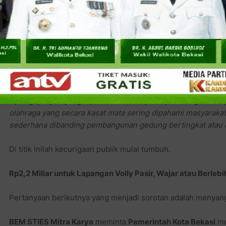
“
Kalau dari
23 peserta
hanya satu yang lolos, tentu publik be
rahasia,
” ujarnya.
Pernyataan itu sebenarnya bukan sekadar kritik mahasiswa 
pemerintah
yang belakangan tersandung persoalan kualitas 
pengaturan tender, publik kini semakin sensitif terhadap
pro
Apalagi proyek yang dipersoalkan hanyalah pembangunan la
olahraga yang secara kasat mata sering dipahami masyarakat 
sederhana dibanding pembangunan gedung bertingkat atau inf
Di titik inilah kecurigaan publik mulai tumbuh.
Rp2,2 Miliar untuk Lapangan Volly Pasir, Wajar atau Berleb
Pertanyaan berikutnya yang menjadi sorotan adalah menyangk
BEM STIES Mitra Karya
meminta
Pemerintah Kota Bekasi
me