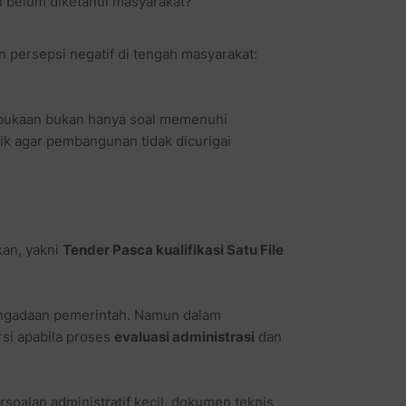
un belum diketahui masyarakat?
 persepsi negatif di tengah masyarakat:
rbukaan bukan hanya soal memenuhi
ik agar pembangunan tidak dicurigai
an, yakni
Tender Pasca kualifikasi Satu File
pengadaan pemerintah. Namun dalam
rsi apabila proses
evaluasi administrasi
dan
rsoalan administratif kecil, dokumen teknis