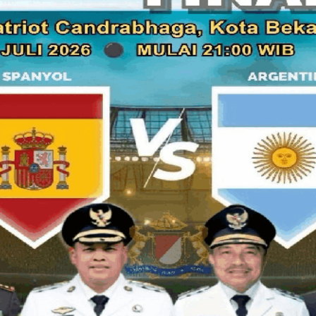
Nilai proyeknya tidak kecil:
Rp2.277.178.000
dari APBD Tahun
menghadirkan optimisme, proses tender proyek ini malah me
mahasiswa.
Badan Eksekutif Mahasiswa
(BEM) STIES Mitra Karya menil
kejanggalan yang patut dibuka secara terang-benderang kep
Sorotan paling utama muncul dari hasil tender yang diikuti
2
yang berhasil lolos hingga tahap akhir evaluasi dan ditetap
Teknik Utama
.
Bagi publik awam, situasi ini tentu memunculkan pertanya
22 perusahaan lainnya tidak layak
, atau ada mekanisme evalu
bahkan terlalu “terarah”?
Ketua
BEM STIES Mitra Karya
,
Didi Hartawan
, menilai publ
peserta lain secara rinci dan transparan.