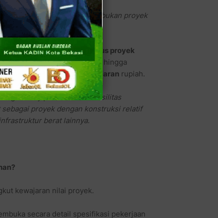
rtanya-tanya. Ini uang rakyat, bukan proyek
biasa. Di tengah maraknya
kasus proyek
pekerjaan, mark-up anggaran, hingga
yek-proyek APBD
bernilai
miliaran
rupiah.
pangan volly pasir—
sebuah fasilitas
sebagai proyek dengan konstruksi relatif
rastruktur berat lainnya.
ihan?
ut kewajaran nilai proyek.
mbuka secara detail spesifikasi pekerjaan