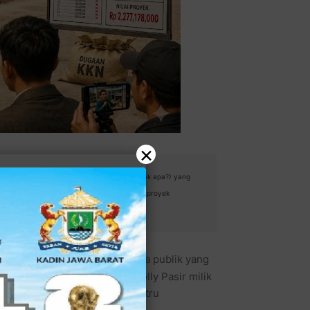
×
er proyek, masak semuanya harus lolos? Gilak apa?) yang
stinya!?) Mahasiswa curiga proses evaluasi proyek
Bekasi terhadap ruang olahraga publik yang
yek pembangunan Lapangan Volly Pasir milik
Disperkimtan) Kota Bekasi justru
publik.