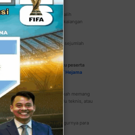
 Anggaran 2025. Namun alih-alih
mantik pertanyaan tajam dari kalangan
ai proyek tersebut menyimpan sejumlah
ada masyarakat.
3 perusahaan
, tetapi hanya
satu peserta
kan sebagai pemenang, yakni
PT Hejama
an sederhana namun serius: apakah memang
asi yang terlalu sempit, terlalu teknis, atau
ik berhak mengetahui alasan gugurnya para