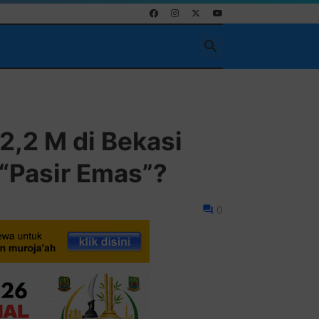
Pasang Iklan R
2,2 M di Bekasi
 “Pasir Emas”?
0