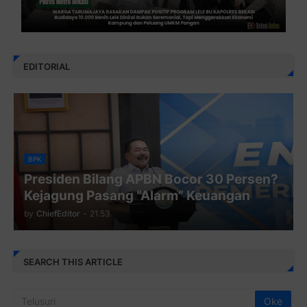
EDITORIAL
BPK
Presiden Bilang APBN Bocor 30 Persen?
Kejagung Pasang “Alarm” Keuangan
by
ChiefEditor
-
21.53
SEARCH THIS ARTICLE