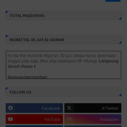
TOTAL PAGEVIEWS
MURATTAL 30 JUZ AL-QUR'AN
Ini dia link murottal Alqur'an 30 juz, tanpa harus
download
,
tinggal
play
saja. Bisa
play
walaupun HP ditutup.
Langsung
Scroll-Down
⬇️
Semoga bermanfaat
.
Juz 1 ⇨
http://j.mp/2b8SiNO
FOLLOW US
Juz 2 ⇨
http://j.mp/2b8RJmQ
Facebook
X-Twitter
Juz 3 ⇨
http://j.mp/2bFSrtF
YouTube
Instagram
Juz 4 ⇨
http://j.mp/2b8SXi3