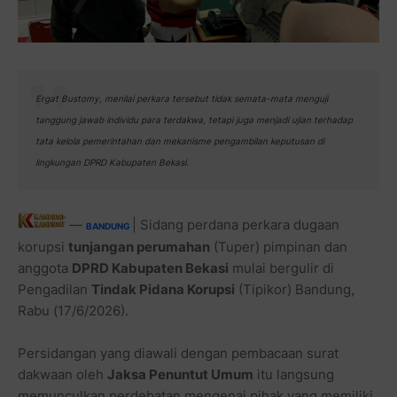
Ergat Bustomy, menilai perkara tersebut tidak semata-mata menguji
tanggung jawab individu para terdakwa, tetapi juga menjadi ujian terhadap
tata kelola pemerintahan dan mekanisme pengambilan keputusan di
lingkungan DPRD Kabupaten Bekasi.
—
| Sidang perdana perkara dugaan
BANDUNG
korupsi
tunjangan perumahan
(Tuper) pimpinan dan
anggota
DPRD Kabupaten Bekasi
mulai bergulir di
Pengadilan
Tindak Pidana Korupsi
(Tipikor) Bandung,
Rabu (17/6/2026).
Persidangan yang diawali dengan pembacaan surat
dakwaan oleh
Jaksa Penuntut Umum
itu langsung
memunculkan perdebatan mengenai pihak yang memiliki