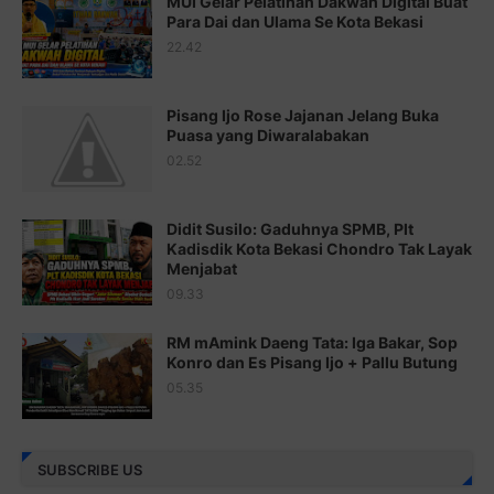
MUI Gelar Pelatihan Dakwah Digital Buat
Para Dai dan Ulama Se Kota Bekasi
Juz 17 ⇨
http://j.mp/2brHsFz
22.42
Juz 18 ⇨
http://j.mp/2b8SCfc
Juz 19 ⇨
http://j.mp/2bFSq95
Pisang Ijo Rose Jajanan Jelang Buka
Puasa yang Diwaralabakan
Juz 20 ⇨
http://j.mp/2brI1zc
02.52
Juz 21 ⇨
http://j.mp/2b8VcBO
Didit Susilo: Gaduhnya SPMB, Plt
Juz 22 ⇨
http://j.mp/2bFRxNP
Kadisdik Kota Bekasi Chondro Tak Layak
Menjabat
Juz 23 ⇨
http://j.mp/2brItxm
09.33
Juz 24 ⇨
http://j.mp/2brHKw5
RM mAmink Daeng Tata: Iga Bakar, Sop
Juz 25 ⇨
http://j.mp/2brImlf
Konro dan Es Pisang Ijo + Pallu Butung
05.35
Juz 26 ⇨
http://j.mp/2bFRHF2
Juz 27 ⇨
http://j.mp/2bFRXno
SUBSCRIBE US
Juz 28 ⇨
http://j.mp/2brI3ai