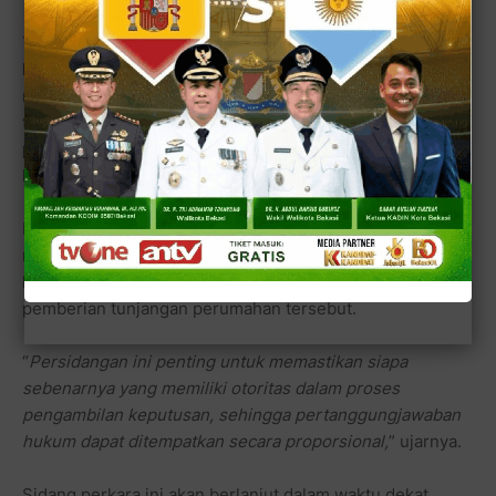
Terpisah,
Direktur Kebijakan Publik FORTALA Indonesia
,
Ergat Bustomy
, menilai perkara tersebut tidak semata-
mata menguji tanggung jawab individu para terdakwa,
tetapi juga menjadi ujian terhadap
tata kelola
pemerintahan
dan mekanisme pengambilan keputusan di
lingkungan
DPRD Kabupaten Bekasi
.
Menurut
Ergat
, persidangan diharapkan mampu
mengungkap secara terang pihak yang memiliki
kewenangan dan bertanggung jawab atas kebijakan
pemberian tunjangan perumahan tersebut.
“
Persidangan ini penting untuk memastikan siapa
sebenarnya yang memiliki otoritas dalam proses
pengambilan keputusan, sehingga pertanggungjawaban
hukum dapat ditempatkan secara proporsional,
” ujarnya.
Sidang perkara ini akan berlanjut dalam waktu dekat