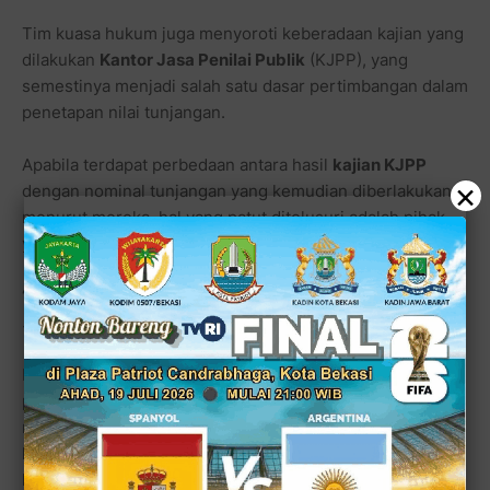
Tim kuasa hukum juga menyoroti keberadaan kajian yang
dilakukan
Kantor Jasa Penilai Publik
(KJPP), yang
semestinya menjadi salah satu dasar pertimbangan dalam
penetapan nilai tunjangan.
Apabila terdapat perbedaan antara hasil
kajian KJPP
×
dengan nominal tunjangan yang kemudian diberlakukan,
menurut mereka, hal yang patut ditelusuri adalah pihak
yang memiliki kewenangan mengambil keputusan akhir.
“
Kalau ada perbedaan angka, yang harus diungkap adalah
siapa yang memutuskan kebijakan tersebut,
” kata
Sira
.
Pandangan tersebut dinilai menjadi salah satu poin
penting dalam persidangan, karena menyentuh aspek
rantai pertanggungjawaban serta proses pengambilan
keputusan yang melatarbelakangi lahirnya kebijakan yang
kini dipersoalkan secara hukum.