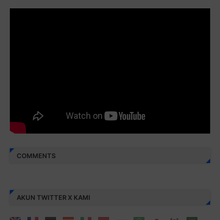
Juz 29 ⇨
http://j.mp/2bFRyBF
Juz 30 ⇨
http://j.mp/2bFREcc
Monggo disebarluaskan. Mudah-mudahan menjadi ladang
amal jariyah bagi kita semua.
Berbagi kebaikan meskipun sedikit, semoga bermanfaat,
aamiin...
COMMENTS
AKUN TWITTER X KAMI