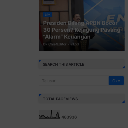
BPK
Presiden Bilang APBN Bocor
30 Persen? Kejagung Pasang
“Alarm” Keuangan
by
ChiefEditor
-
21.53
SEARCH THIS ARTICLE
TOTAL PAGEVIEWS
4
8
3
9
3
6