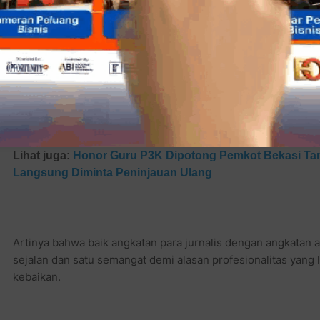
Lihat juga:
Honor Guru P3K Dipotong Pemkot Bekasi Ta
Langsung Diminta Peninjauan Ulang
Artinya bahwa baik angkatan para jurnalis dengan angkatan a
sejalan dan satu semangat demi alasan profesionalitas yang l
kebaikan.