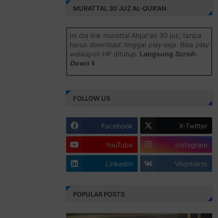
MURATTAL 30 JUZ AL-QUR'AN
Ini dia link murottal Alqur'an 30 juz, tanpa
harus
download
, tinggal
play
saja. Bisa
play
walaupun HP ditutup.
Langsung
Scroll-
Down
⬇️
Semoga bermanfaat
.
FOLLOW US
Juz 1 ⇨
http://j.mp/2b8SiNO
Juz 2 ⇨
http://j.mp/2b8RJmQ
Facebook
X-Twitter
Juz 3 ⇨
http://j.mp/2bFSrtF
YouTube
Instagram
Juz 4 ⇨
http://j.mp/2b8SXi3
LinkedIn
VKontakte
Juz 5 ⇨
http://j.mp/2b8RZm3
Juz 6 ⇨
http://j.mp/28MBohs
POPULAR POSTS
Juz 7 ⇨
http://j.mp/2bFRIZC