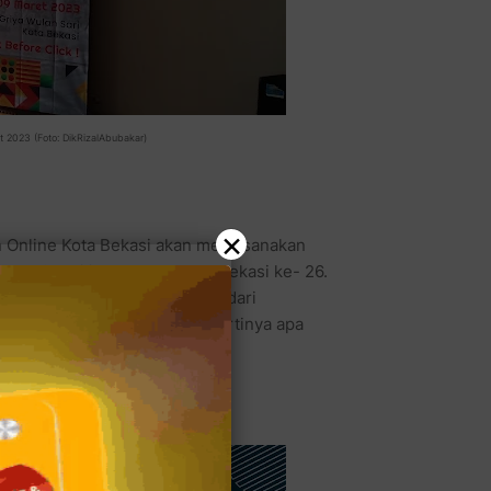
 2023 (Foto: DikRizalAbubakar)
×
 Online Kota Bekasi akan melaksanakan
tau 2 hari jelang HUT Kota Bekasi ke- 26.
at Polres Metro Bekasi Kota, dari
Dani Hamdani, S.I.K. MPM. Artinya apa