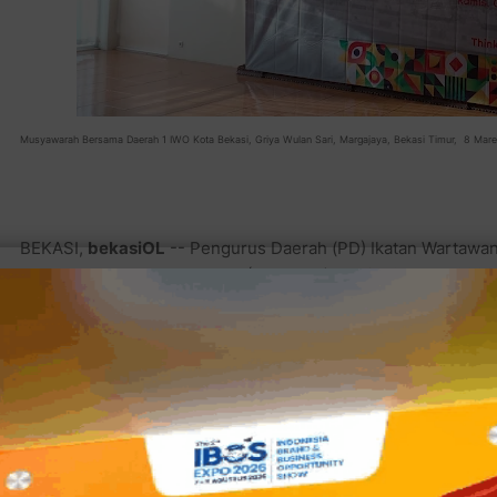
Musyawarah Bersama Daerah 1 IWO Kota Bekasi, Griya Wulan Sari, Margajaya, Bekasi Timur, 8 Maret
BEKASI,
bekasiOL
-- Pengurus Daerah (PD) Ikatan Wartawan
Musyawarah Besar Daerah 1 (Mubesda) Kamis, 8 Maret 2023 a
Dan secara bersamaan juga dengan Pelantikan Sertijab Pejab
KombesPol Hengki S.I.K. MH kepada pejabat baru KombesPol 
momentum ini bisa kebetulan terjadi?