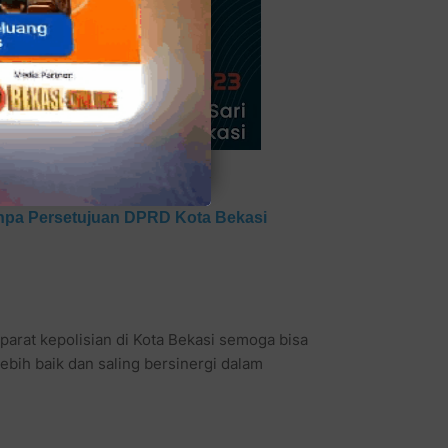
npa Persetujuan DPRD Kota Bekasi
parat kepolisian di Kota Bekasi semoga bisa
ebih baik dan saling bersinergi dalam