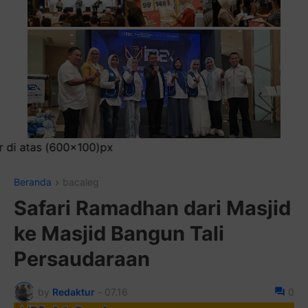
Pasang 
Beranda
bacaleg
Safari Ramadhan dari Masjid
ke Masjid Bangun Tali
Persaudaraan
by
Redaktur
-
07.16
0