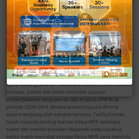
pernah menyebutkan kampanye parpol Gelora bersama bacaleg Kurniawan untuk DPRD Kota
Bekasi, Ahad 9/4/23 (Foto: DikRizal)
Baca juga:
Miing Bagito: Ini Bukan Kampanye, Tapi
Ini Peringatan Nuzulul Quran dengan Buka Puasa
Bersama Saudara Muslim
Adalah Miing Bagito, dengan nama asli dari Tubagus
(gelar kebangsawanan masyarakat Banten) Dedi Suwandi
Gumelar, politisi dan tokoh komedian populer
berpengalaman yang pernah jadi anggota DPR RI di
periode 2009-2014 dimana sebelumnya dia diminta
secara langsung oleh sahabat lamanya, Taufiq Kiemas,
tokoh nasional penting mantan Ketua MPR sekaligus
suami dari mantan presiden Megawati pada masanya
ketika masih menjabat sebagai Ketua MPR yang meminta