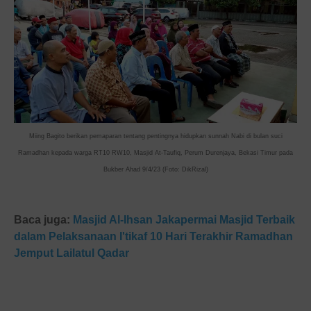
Miing Bagito berikan pemaparan tentang pentingnya hidupkan sunnah Nabi di bulan suci
Ramadhan kepada warga RT10 RW10, Masjid At-Taufiq, Perum Durenjaya, Bekasi Timur pada
Bukber Ahad 9/4/23 (Foto: DikRizal)
Baca juga:
Masjid Al-Ihsan Jakapermai Masjid Terbaik
dalam Pelaksanaan I'tikaf 10 Hari Terakhir Ramadhan
Jemput Lailatul Qadar