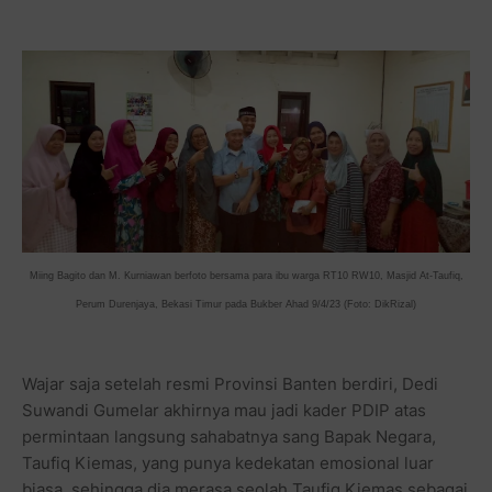
Miing Bagito dan M. Kurniawan berfoto bersama para ibu warga RT10 RW10, Masjid At-Taufiq,
Perum Durenjaya, Bekasi Timur pada Bukber Ahad 9/4/23 (Foto: DikRizal)
Wajar saja setelah resmi Provinsi Banten berdiri, Dedi
Suwandi Gumelar akhirnya mau jadi kader PDIP atas
permintaan langsung sahabatnya sang Bapak Negara,
Taufiq Kiemas, yang punya kedekatan emosional luar
biasa, sehingga dia merasa seolah Taufiq Kiemas sebagai