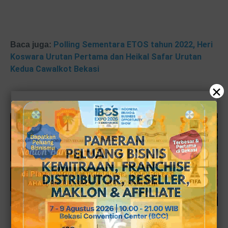
Polling Sementara ETOS tahun 2022, Heri
Baca juga:
Koswara Urutan Pertama dan Heikal Safar Urutan
Kedua Cawalkot Bekasi
×
Miing Bagito, sosialisasi tentang tujuan dirinya jadi bacaleg DPR RI dari partai Gelora tanpa