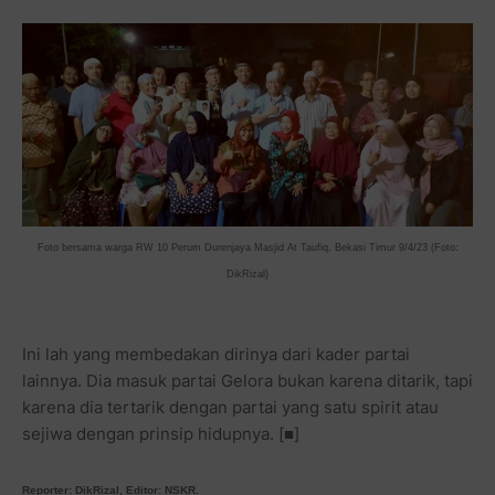
Foto bersama warga RW 10 Perum Durenjaya Masjid At Taufiq, Bekasi Timur 9/4/23 (Foto:
DikRizal)
Ini lah yang membedakan dirinya dari kader partai
lainnya. Dia masuk partai Gelora bukan karena ditarik, tapi
karena dia tertarik dengan partai yang satu spirit atau
sejiwa dengan prinsip hidupnya. [■]
Reporter: DikRizal, Editor: NSKR.