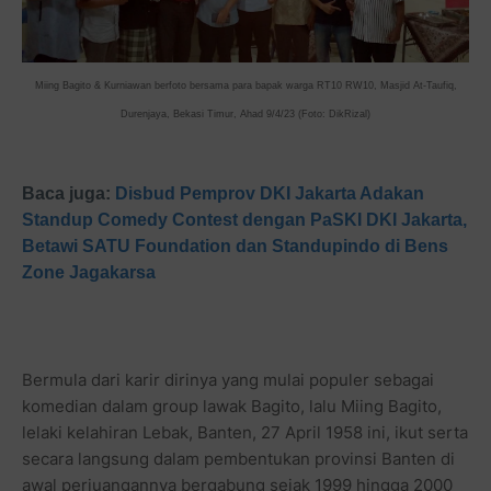
Miing Bagito & Kurniawan berfoto bersama para bapak warga RT10 RW10, Masjid At-Taufiq,
Durenjaya, Bekasi Timur, Ahad 9/4/23 (Foto: DikRizal)
Baca juga:
Disbud Pemprov D
KI Jakarta Adakan
Standup Comedy Contest
dengan PaSKI DKI Jakarta,
Betawi SATU Foundation dan Standupindo di Bens
Zone Jagakarsa
Bermula dari karir dirinya yang mulai populer sebagai
komedian dalam group lawak Bagito, lalu Miing Bagito,
lelaki kelahiran Lebak, Banten, 27 April 1958 ini, ikut serta
secara langsung dalam pembentukan provinsi Banten di
awal perjuangannya bergabung sejak 1999 hingga 2000