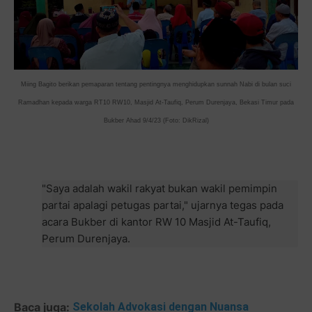
Miing Bagito berikan pemaparan tentang pentingnya menghidupkan sunnah Nabi di bulan suci
Ramadhan kepada warga RT10 RW10, Masjid At-Taufiq, Perum Durenjaya, Bekasi Timur pada
Bukber Ahad 9/4/23 (Foto: DikRizal)
"Saya adalah wakil rakyat bukan wakil pemimpin
partai apalagi petugas partai," ujarnya tegas pada
acara Bukber di kantor RW 10 Masjid At-Taufiq,
Perum Durenjaya.
Baca juga:
Sekolah Advokasi dengan Nuansa