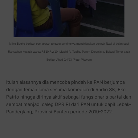
Miing Bagito berikan pemaparan tentang pentingnya menghidupkan sunnah Nabi di bulan suci
Ramadhan kepada warga RT10 RW10, Masjid At-Taufiq, Perum Durenjaya, Bekasi Timur pada
Bukber Ahad 9/4/23 (Foto: Wawan)
Itulah alasannya dia mencoba pindah ke PAN berjumpa
dengan teman lama sesama komedian di Radio SK, Eko
Patrio hingga dirinya aktif sebagai fungsionaris partai dan
sempat menjadi caleg DPR RI dari PAN untuk dapil Lebak-
Pandeglang, Provinsi Banten periode 2019-2022.