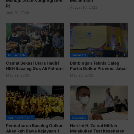
Menuju 2029 Kunjungi DPR
Melahirkan
RI
August 10, 2023
July 20, 2026
ALI FATHONI
BACALEG
Camat Bekasi Utara Hadiri
Bimbingan Teknis Caleg
HBH Bacaleg Gus Ali Fathoni
Partai Golkar Provinsi Jabar
May 29, 2023
May 28, 2023
ADE PUSPITASARI
BACALEG
Pendaftaran Bacaleg Golkar
Hari Ini H. Zainul Miftah
Akan kah Bawa Kejayaan 1
Melakukan Test Kesehatan