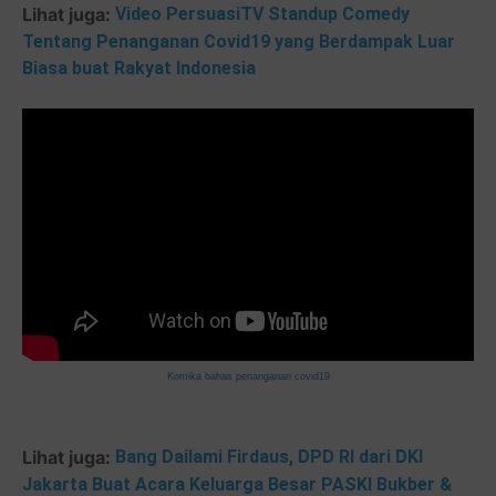
Lihat juga:
Video PersuasiTV Standup Comedy
Tentang Penanganan Covid19 yang Berdampak Luar
Biasa buat Rakyat Indonesia
Komika bahas penanganan covid19
Lihat juga:
Bang Dailami Firdaus, DPD RI dari DKI
Jakarta Buat Acara Keluarga Besar PASKI Bukber &