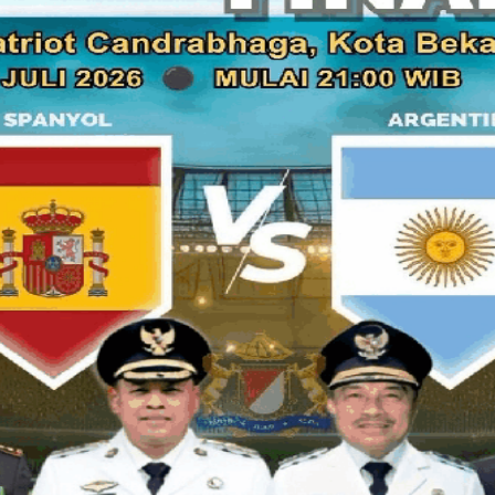
BEKASI,
bksOL
- Bermula mencari tahu tentang siapakah baca
Bekasi dan Kota Depok, H. Zainul Miftah. Lalu berlanjut diri
juga kakeknya, yang jadi idola serta guru spiritualnya, Guru 