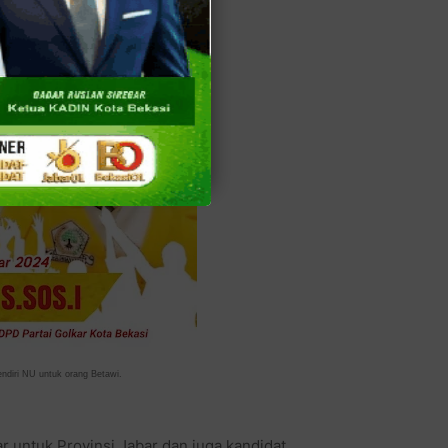
endiri NU untuk orang Betawi.
 untuk Provinsi Jabar dan juga kandidat