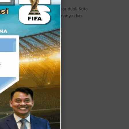
leg Golkar untuk Provinsi Jabar dapil Kota
nya menceritakan tentang keluarganya dan
H. Marzuki bin Mirshod.