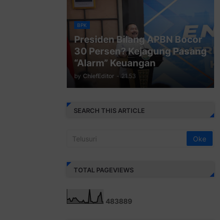
BPK
Presiden Bilang APBN Bocor
30 Persen? Kejagung Pasang
“Alarm” Keuangan
by
ChiefEditor
-
21.53
SEARCH THIS ARTICLE
TOTAL PAGEVIEWS
4
8
3
8
8
9