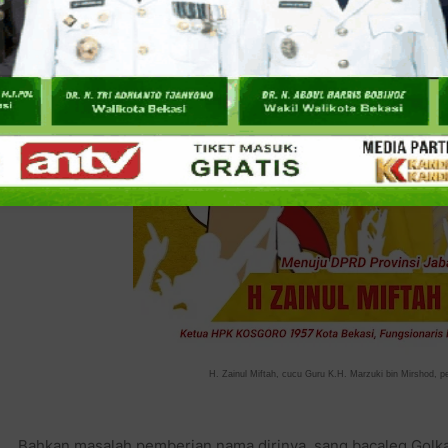
H. Zainul Miftah, cucu Guru K.H. Marzuki bin Mirshod, p
Bahkan masalah pemberian nama dirinya, sang bacaleg Golkar