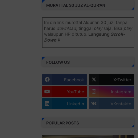
MURATTAL 30 JUZ AL-QUR'AN
Ini dia link murottal Alqur'an 30 juz, tanpa
harus
download
, tinggal
play
saja. Bisa
play
walaupun HP ditutup.
Langsung
Scroll-
Down
⬇️
Semoga bermanfaat
.
FOLLOW US
Juz 1 ⇨
http://j.mp/2b8SiNO
Juz 2 ⇨
http://j.mp/2b8RJmQ
Facebook
X-Twitter
Juz 3 ⇨
http://j.mp/2bFSrtF
YouTube
Instagram
Juz 4 ⇨
http://j.mp/2b8SXi3
LinkedIn
VKontakte
Juz 5 ⇨
http://j.mp/2b8RZm3
Juz 6 ⇨
http://j.mp/28MBohs
POPULAR POSTS
Juz 7 ⇨
http://j.mp/2bFRIZC