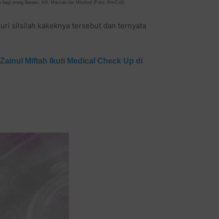
bagi orang Betawi, KH. Marzuki bin Mirshod (Foto: PrivColl)
ri silsilah kakeknya tersebut dan ternyata
Zainul Miftah Ikuti Medical Check Up di