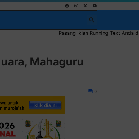
Pasang Iklan Running Text Anda di sini atau bisa juga sebag
Muara, Mahaguru
0