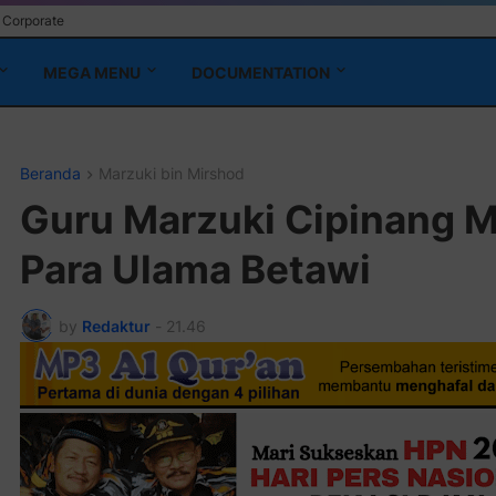
Corporate
MEGA MENU
DOCUMENTATION
Beranda
Marzuki bin Mirshod
Guru Marzuki Cipinang 
Para Ulama Betawi
by
Redaktur
-
21.46