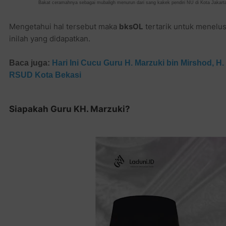
Bakat ceramahnya sebagai mubaligh menurun dari sang kakek pendiri NU di Kota Jakarta 
Mengetahui hal tersebut maka
bksOL
tertarik untuk menelusu
inilah yang didapatkan.
Baca juga:
Hari Ini Cucu Guru H. Marzuki bin Mirshod, H. 
RSUD Kota Bekasi
Siapakah Guru KH. Marzuki?