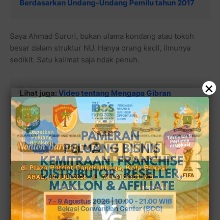
Berdasarkan Undang-Undang Pemilu tahun 2017
Saya Ahmad Sururi, bukan ulama kondang atau tokoh
besar dalam struktur NU. Hanya orang kecil, ilmunya
sedikit. Satu kalimat saja ndak penuh.
×
Lihat juga:
Video tentang Mengapa Gibran
Rakabuming Bisa Jadi Beban Berat Dan Akan
Mengganggu Kemenangan Prabowo Subianto?
Kegelisahan saya ini adalah juga kegelisahan orang
banyak. Mereka yang tumbuh dan hidup dalam napas ke-
NU-an. Tidak mencari hidup dari NU. Tapi berupaya
sebisa mungkin menghidupkan NU.
Baca juga:
Yusril: Jokowi Benar, Berdasarkan UU