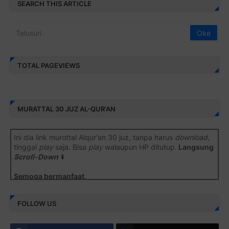
SEARCH THIS ARTICLE
TOTAL PAGEVIEWS
MURATTAL 30 JUZ AL-QUR'AN
Ini dia link murottal Alqur'an 30 juz, tanpa harus
download
,
tinggal
play
saja. Bisa
play
walaupun HP ditutup.
Langsung
Scroll-Down
⬇️
Semoga bermanfaat
.
Juz 1 ⇨
http://j.mp/2b8SiNO
FOLLOW US
Juz 2 ⇨
http://j.mp/2b8RJmQ