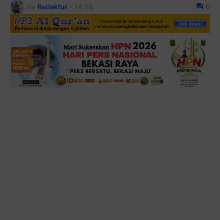
by
Redaktur
-
14.56
0