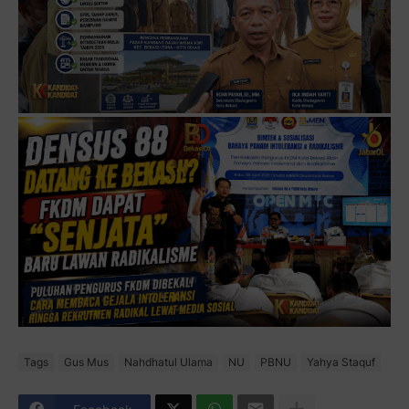
Tags
Gus Mus
Nahdhatul Ulama
NU
PBNU
Yahya Staquf