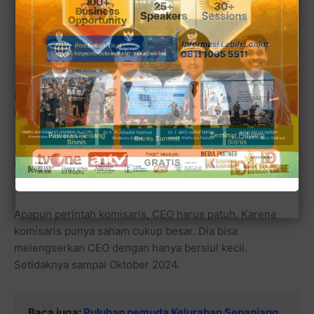
Pemilu 2017, Presiden dan Wapres Dibolehkan
untuk Berkampanye Pemilu Baik Pilpres Maupun
Pileg.
Orang-orang kecil yang memiliki daya upaya kecil.
Modalnya ikhlas dan telaten.
Melihat NU hari ini, saya sampai malu dan terpaksa
menyebutnya sudah seperti perusahaannya Jokowi. Gus
Yahya menjadi CEO dan Jokowi menjadi komisarisnya.
Apapun perintah komisaris, CEO harus patuh. Karena
komisaris punya saham cukup besar. Dia bisa
melengserkan CEO dengan hanya bersiul kecil.
Setidaknya sampai Oktober 2024.
Baca juga:
Puluhan pemuda Kelurahan Sepanjang