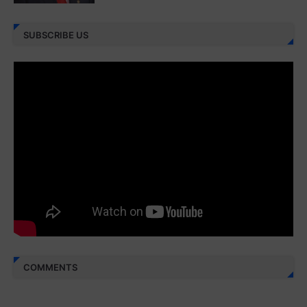
Juz 27 ⇨
http://j.mp/2bFRXno
SUBSCRIBE US
Juz 28 ⇨
http://j.mp/2brI3ai
Juz 29 ⇨
http://j.mp/2bFRyBF
Juz 30 ⇨
http://j.mp/2bFREcc
Monggo disebarluaskan. Mudah-mudahan menjadi ladang
amal jariyah bagi kita semua.
Berbagi kebaikan meskipun sedikit, semoga bermanfaat,
aamiin...
COMMENTS