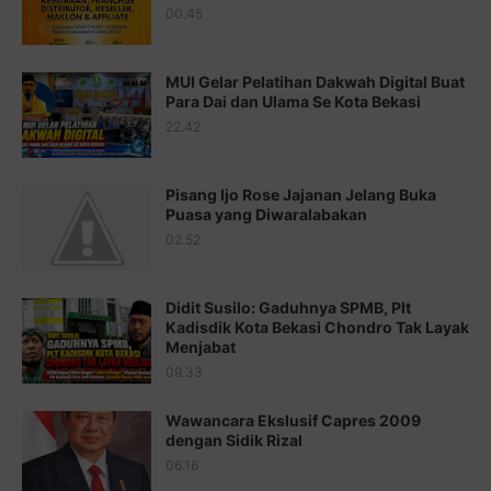
00.45
Juz 15 ⇨
http://j.mp/2bFRQIM
Juz 16 ⇨
http://j.mp/2b8SegG
MUI Gelar Pelatihan Dakwah Digital Buat
Para Dai dan Ulama Se Kota Bekasi
Juz 17 ⇨
http://j.mp/2brHsFz
22.42
Juz 18 ⇨
http://j.mp/2b8SCfc
Juz 19 ⇨
http://j.mp/2bFSq95
Pisang Ijo Rose Jajanan Jelang Buka
Puasa yang Diwaralabakan
Juz 20 ⇨
http://j.mp/2brI1zc
02.52
Juz 21 ⇨
http://j.mp/2b8VcBO
Didit Susilo: Gaduhnya SPMB, Plt
Juz 22 ⇨
http://j.mp/2bFRxNP
Kadisdik Kota Bekasi Chondro Tak Layak
Menjabat
Juz 23 ⇨
http://j.mp/2brItxm
09.33
Juz 24 ⇨
http://j.mp/2brHKw5
Wawancara Ekslusif Capres 2009
Juz 25 ⇨
http://j.mp/2brImlf
dengan Sidik Rizal
06.16
Juz 26 ⇨
http://j.mp/2bFRHF2