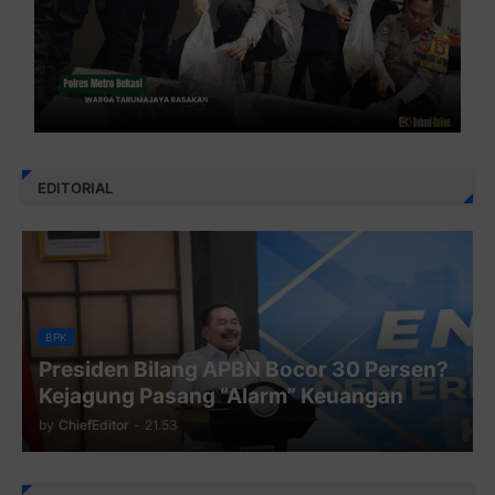
EDITORIAL
BPK
Presiden Bilang APBN Bocor 30 Persen?
Kejagung Pasang “Alarm” Keuangan
by
ChiefEditor
-
21.53