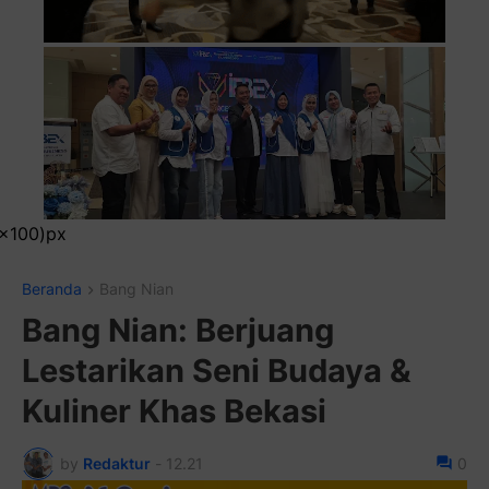
Pasang Iklan Running Text And
Beranda
Bang Nian
Bang Nian: Berjuang
Lestarikan Seni Budaya &
Kuliner Khas Bekasi
by
Redaktur
-
12.21
0