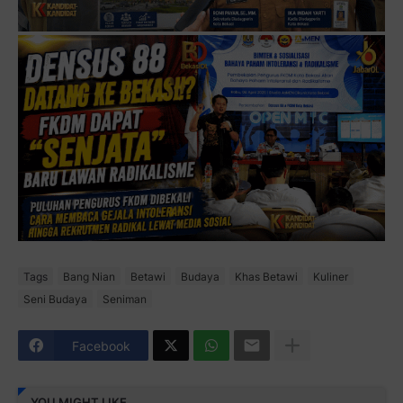
Tags
Bang Nian
Betawi
Budaya
Khas Betawi
Kuliner
Seni Budaya
Seniman
Facebook
YOU MIGHT LIKE