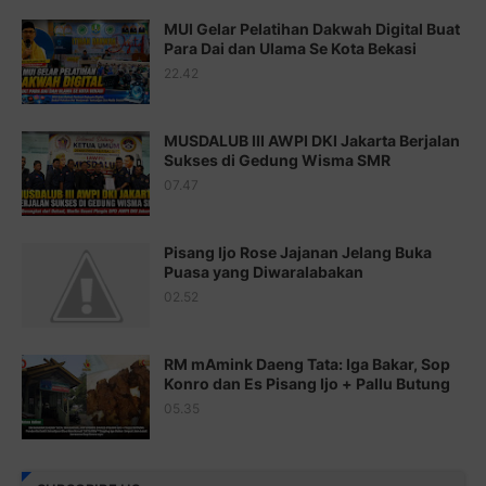
Juz 16 ⇨
http://j.mp/2b8SegG
MUI Gelar Pelatihan Dakwah Digital Buat
Para Dai dan Ulama Se Kota Bekasi
Juz 17 ⇨
http://j.mp/2brHsFz
22.42
Juz 18 ⇨
http://j.mp/2b8SCfc
Juz 19 ⇨
http://j.mp/2bFSq95
MUSDALUB III AWPI DKI Jakarta Berjalan
Sukses di Gedung Wisma SMR
Juz 20 ⇨
http://j.mp/2brI1zc
07.47
Juz 21 ⇨
http://j.mp/2b8VcBO
Pisang Ijo Rose Jajanan Jelang Buka
Juz 22 ⇨
http://j.mp/2bFRxNP
Puasa yang Diwaralabakan
Juz 23 ⇨
http://j.mp/2brItxm
02.52
Juz 24 ⇨
http://j.mp/2brHKw5
RM mAmink Daeng Tata: Iga Bakar, Sop
Juz 25 ⇨
http://j.mp/2brImlf
Konro dan Es Pisang Ijo + Pallu Butung
05.35
Juz 26 ⇨
http://j.mp/2bFRHF2
Juz 27 ⇨
http://j.mp/2bFRXno