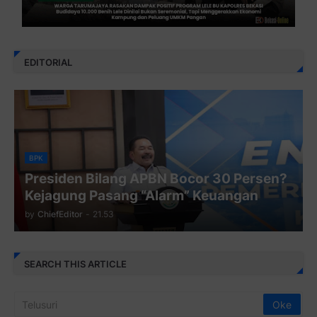
EDITORIAL
BPK
Presiden Bilang APBN Bocor 30 Persen?
Kejagung Pasang “Alarm” Keuangan
by
ChiefEditor
-
21.53
SEARCH THIS ARTICLE