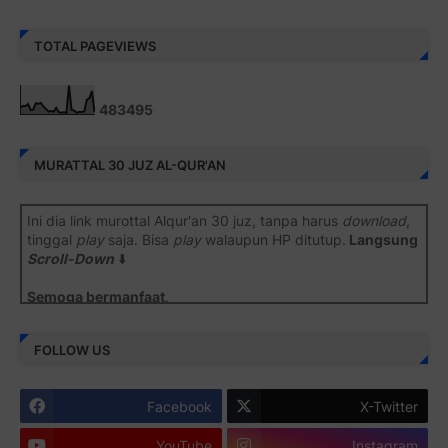
TOTAL PAGEVIEWS
4
8
3
4
9
5
MURATTAL 30 JUZ AL-QUR'AN
Ini dia link murottal Alqur'an 30 juz, tanpa harus
download
,
tinggal
play
saja. Bisa
play
walaupun HP ditutup.
Langsung
Scroll-Down
⬇️
Semoga bermanfaat
.
Juz 1 ⇨
http://j.mp/2b8SiNO
FOLLOW US
Juz 2 ⇨
http://j.mp/2b8RJmQ
Facebook
X-Twitter
Juz 3 ⇨
http://j.mp/2bFSrtF
YouTube
Instagram