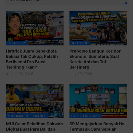
BEKASI CITY
JALAN TOL
Hattrick Juara Sepakbola
Prabowo Bangun Koridor
Bekasi Tak Cukup, Pelatih
Ekonomi Sumatera: Saat
Berlisensi Pro Brasil
Kereta Api dan Tol
Terpinggirkan?
Bersinergi
August 02, 2026
July 29, 2026
ARTIFICIAL INTELLIGENCE
DINAS PENDIDIKAN
MUI Gelar Pelatihan Dakwah
SR Mengajarkan Banyak Hal,
Digital Buat Para Dai dan
Termasuk Cara Sebuah