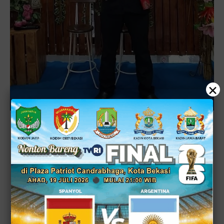
×
Baca juga:
Disdamkarmat Kota Bekasi Raih Juara
Umum National Firefighter Skill Competition 2024
di Kota Surabaya
Jika Anda mengenal dodol Bekasi, maka mungkin salah
satunya yang paling terkenal adalah milik Bandar Dodol,
alias Dodol Bang Nian.