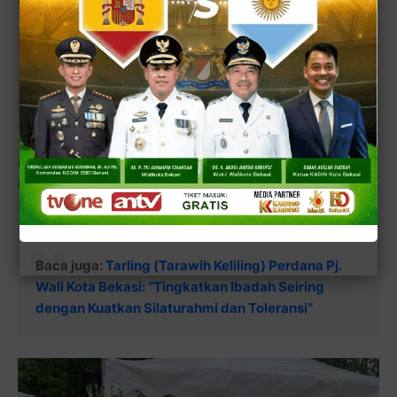
Baca juga:
Sang Legendaris Komedian Bang
Mandra Bersama Penyiar Radio Elgangga, Bang
Nian Bikin Acara Lomba Lenong se Kota Bekasi?
Dan jika Anda tertarik untuk menikmati sajian jajanan
khas Bekasi produksi Bandar Dodol yang dikelolanya,
silakan hubungi di kontak media sosial berikut di atas.
Baca juga:
Tarling (Tarawih Keliling) Perdana Pj.
Wali Kota Bekasi: “Tingkatkan Ibadah Seiring
dengan Kuatkan Silaturahmi dan Toleransi”