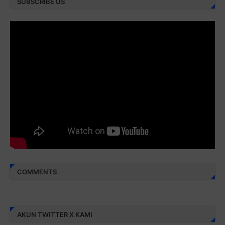
SUBSCRIBE US
Juz 28 ⇨
http://j.mp/2brI3ai
Juz 29 ⇨
http://j.mp/2bFRyBF
Juz 30 ⇨
http://j.mp/2bFREcc
Monggo disebarluaskan. Mudah-mudahan menjadi ladang
amal jariyah bagi kita semua.
Berbagi kebaikan meskipun sedikit, semoga bermanfaat,
aamiin...
COMMENTS
AKUN TWITTER X KAMI