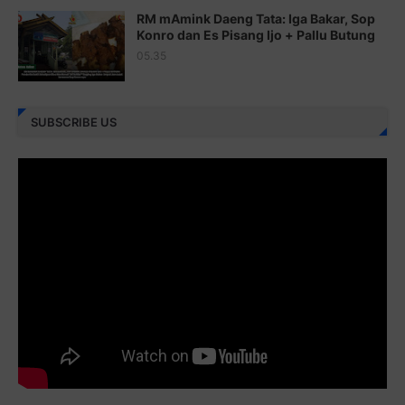
RM mAmink Daeng Tata: Iga Bakar, Sop
Juz 25 ⇨
http://j.mp/2brImlf
Konro dan Es Pisang Ijo + Pallu Butung
05.35
Juz 26 ⇨
http://j.mp/2bFRHF2
Juz 27 ⇨
http://j.mp/2bFRXno
SUBSCRIBE US
Juz 28 ⇨
http://j.mp/2brI3ai
Juz 29 ⇨
http://j.mp/2bFRyBF
Juz 30 ⇨
http://j.mp/2bFREcc
Monggo disebarluaskan. Mudah-mudahan menjadi ladang
amal jariyah bagi kita semua.
Berbagi kebaikan meskipun sedikit, semoga bermanfaat,
aamiin...