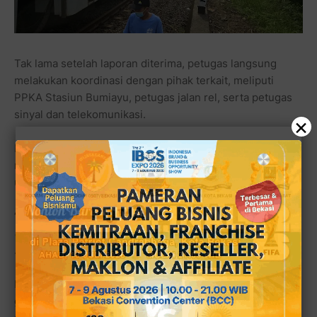
Tak lama setelah laporan diterima, petugas langsung
melakukan koordinasi dengan pihak terkait, meliputi
PPKA Stasiun Bumiayu, petugas jalan rel, serta petugas
sinyal dan telekomunikasi.
×
Pada pukul
14.20
WIB,
Daop 5 Purwokerto
langsung
menyiapkan kereta luar biasa (KLB) penolong
D5/10877
untuk proses evakuasi rangkaian dan pemulihan jalur.
“
Kami segera menyiapkan KLB penolong D5/10877
dengan satu lokomotif SN 07803 untuk penanganan di
lokasi,
” lanjut laporan resmi tersebut.
Dari dokumentasi foto dan video di lokasi, tampak tiga
gerbong kereta keluar dari jalur dan sebagian badan