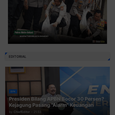
EDITORIAL
BPK
Presiden Bilang APBN Bocor 30 Persen?
Kejagung Pasang “Alarm” Keuangan
by
ChiefEditor
-
21.53