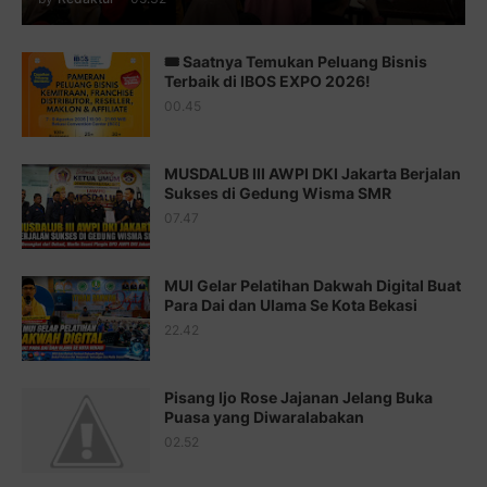
Juz 13 ⇨
http://j.mp/2bFTiKQ
🎟️ Saatnya Temukan Peluang Bisnis
Juz 14 ⇨
http://j.mp/2b8SUTA
Terbaik di IBOS EXPO 2026!
00.45
Juz 15 ⇨
http://j.mp/2bFRQIM
Juz 16 ⇨
http://j.mp/2b8SegG
MUSDALUB III AWPI DKI Jakarta Berjalan
Sukses di Gedung Wisma SMR
Juz 17 ⇨
http://j.mp/2brHsFz
07.47
Juz 18 ⇨
http://j.mp/2b8SCfc
Juz 19 ⇨
http://j.mp/2bFSq95
MUI Gelar Pelatihan Dakwah Digital Buat
Para Dai dan Ulama Se Kota Bekasi
Juz 20 ⇨
http://j.mp/2brI1zc
22.42
Juz 21 ⇨
http://j.mp/2b8VcBO
Pisang Ijo Rose Jajanan Jelang Buka
Juz 22 ⇨
http://j.mp/2bFRxNP
Puasa yang Diwaralabakan
Juz 23 ⇨
http://j.mp/2brItxm
02.52
Juz 24 ⇨
http://j.mp/2brHKw5