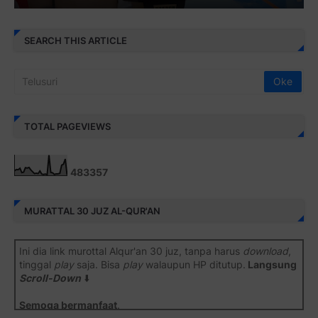
SEARCH THIS ARTICLE
TOTAL PAGEVIEWS
4
8
3
3
5
7
MURATTAL 30 JUZ AL-QUR'AN
Ini dia link murottal Alqur'an 30 juz, tanpa harus
download
,
tinggal
play
saja. Bisa
play
walaupun HP ditutup.
Langsung
Scroll-Down
⬇️
Semoga bermanfaat
.