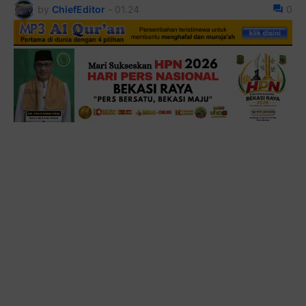
by
ChiefEditor
-
01.24
0