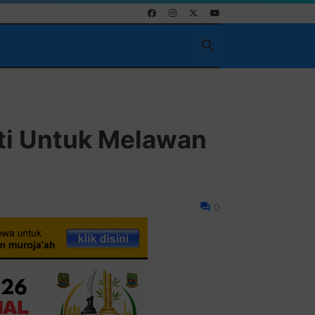
Pasang Iklan Run
ti Untuk Melawan
0