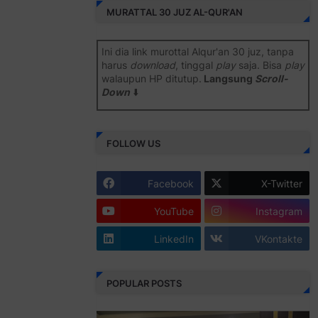
MURATTAL 30 JUZ AL-QUR'AN
Ini dia link murottal Alqur'an 30 juz, tanpa
harus
download
, tinggal
play
saja. Bisa
play
walaupun HP ditutup.
Langsung
Scroll-
Down
⬇️
Semoga bermanfaat
.
FOLLOW US
Juz 1 ⇨
http://j.mp/2b8SiNO
Juz 2 ⇨
http://j.mp/2b8RJmQ
Facebook
X-Twitter
Juz 3 ⇨
http://j.mp/2bFSrtF
YouTube
Instagram
Juz 4 ⇨
http://j.mp/2b8SXi3
LinkedIn
VKontakte
Juz 5 ⇨
http://j.mp/2b8RZm3
Juz 6 ⇨
http://j.mp/28MBohs
POPULAR POSTS
Juz 7 ⇨
http://j.mp/2bFRIZC