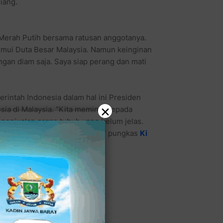
siang.
Merah Putih bersama ratusan anggotanya.
emui Duta Besar Malaysia. Namun keinginan
angan diam saja. Saya siap perang dan mati
intah Indonesia dalam hal ini Presiden
×
ia di Malaysia. “Kita meminta kepada
penjualan organ tubuh yang belum jelas.
lri, selidiki pembunuhan ini,” pungkas
Ki