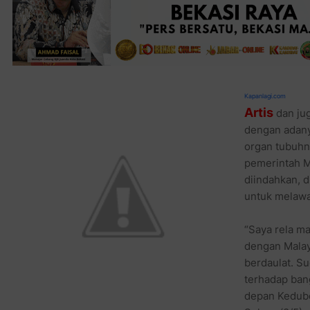
Kapanlagi.com
Artis
dan ju
dengan adany
organ tubuhn
pemerintah M
diindahkan, d
untuk melawa
“Saya rela ma
dengan Malays
berdaulat. S
terhadap bang
depan Kedube