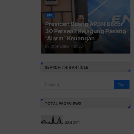
BPK
Presiden Bilang APBN Bocor
30 Persen? Kejagung Pasang
“Alarm” Keuangan
by
ChiefEditor
-
21.53
SEARCH THIS ARTICLE
TOTAL PAGEVIEWS
4
8
4
2
2
1