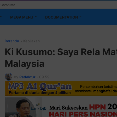
Corporate
MEGA MENU
DOCUMENTATION
Beranda
Kebijakan
Ki Kusumo: Saya Rela Ma
Malaysia
by
Redaktur
-
09.59