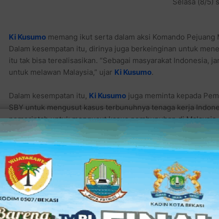
Selasa (8/5) 
Ki Kusumo
memang ikut serta dalam aksi Komando Pejuang 
Dalam kesempatan itu, dirinya juga berkeinginan untuk men
itu tak bisa terealisasikan. “Sebagai masyarakat Indonesia, j
untuk melawan Malaysia,” ujar
Ki Kusumo
.
Dalam kesempatan itu,
Ki Kusumo
juga meminta kepada Pemer
SBY untuk mengusut kasus terbunuhnya tenaga kerja Indones
pemerintah untuk mengusut kasus pembunuhan di Malaysia, 
Kita butuh kepastian hukum. Mana SBY tindakannya? Ayo Kapo
Kusumo
.
(kpl/adt/dew)